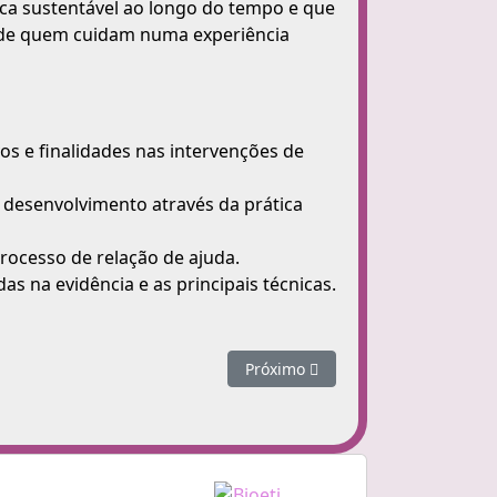
ica sustentável ao longo do tempo e que
s de quem cuidam numa experiência
s e finalidades nas intervenções de
u desenvolvimento através da prática
processo de relação de ajuda.
as na evidência e as principais técnicas.
Próximo artigo: Porquê um Mest
Próximo