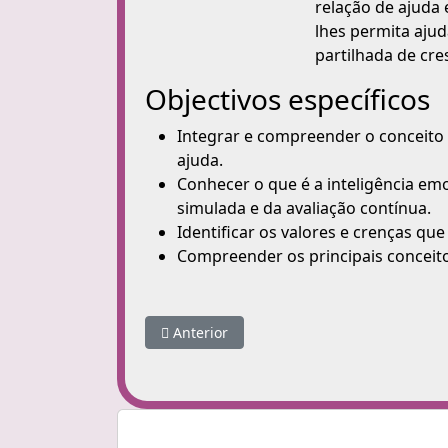
relação de ajuda 
lhes permita aju
partilhada de cre
Objectivos específicos
Integrar e compreender o conceito 
ajuda.
Conhecer o que é a inteligência em
simulada e da avaliação contínua.
Identificar os valores e crenças qu
Compreender os principais conceitos
Artigo anterior: Informações
Anterior