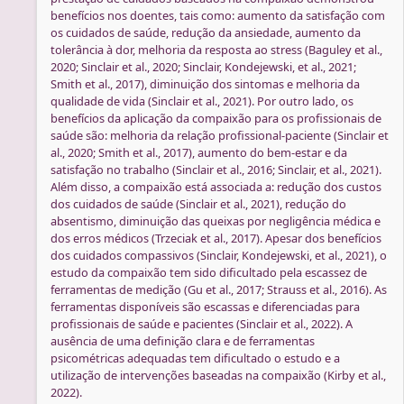
benefícios nos doentes, tais como: aumento da satisfação com
os cuidados de saúde, redução da ansiedade, aumento da
tolerância à dor, melhoria da resposta ao stress (Baguley et al.,
2020; Sinclair et al., 2020; Sinclair, Kondejewski, et al., 2021;
Smith et al., 2017), diminuição dos sintomas e melhoria da
qualidade de vida (Sinclair et al., 2021). Por outro lado, os
benefícios da aplicação da compaixão para os profissionais de
saúde são: melhoria da relação profissional-paciente (Sinclair et
al., 2020; Smith et al., 2017), aumento do bem-estar e da
satisfação no trabalho (Sinclair et al., 2016; Sinclair, et al., 2021).
Além disso, a compaixão está associada a: redução dos custos
dos cuidados de saúde (Sinclair et al., 2021), redução do
absentismo, diminuição das queixas por negligência médica e
dos erros médicos (Trzeciak et al., 2017). Apesar dos benefícios
dos cuidados compassivos (Sinclair, Kondejewski, et al., 2021), o
estudo da compaixão tem sido dificultado pela escassez de
ferramentas de medição (Gu et al., 2017; Strauss et al., 2016). As
ferramentas disponíveis são escassas e diferenciadas para
profissionais de saúde e pacientes (Sinclair et al., 2022). A
ausência de uma definição clara e de ferramentas
psicométricas adequadas tem dificultado o estudo e a
utilização de intervenções baseadas na compaixão (Kirby et al.,
2022).