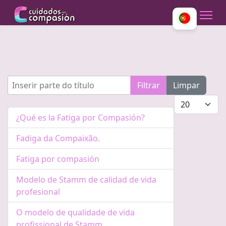
Inserir parte do título
Filtrar
Limpar
Mostrar #
¿Qué es la Fatiga por Compasión?
Fadiga da Compaixão.
Fatiga por compasión
Modelo de Stamm de calidad de vida
profesional
O modelo de qualidade de vida
profissional de Stamm