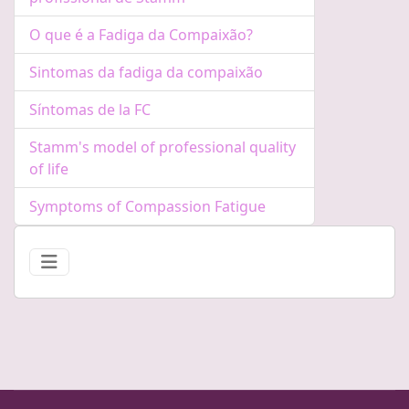
O que é a Fadiga da Compaixão?
Sintomas da fadiga da compaixão
Síntomas de la FC
Stamm's model of professional quality
of life
Symptoms of Compassion Fatigue