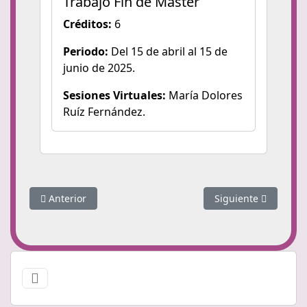
Trabajo Fin de Máster
Créditos:
6
Periodo:
Del 15 de abril al 15 de
junio de 2025.
Sesiones Virtuales:
María Dolores
Ruíz Fernández.
Artículo anterior: Dirección del Máster
Artículo siguiente: 
Anterior
Siguiente