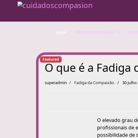
Inicio
Mestre em compaixão
Inves
Featured
O que é a Fadiga
superadmin
Fadiga da Compaixão.
30 julho
O elevado grau d
profissionais de
possibilidade de