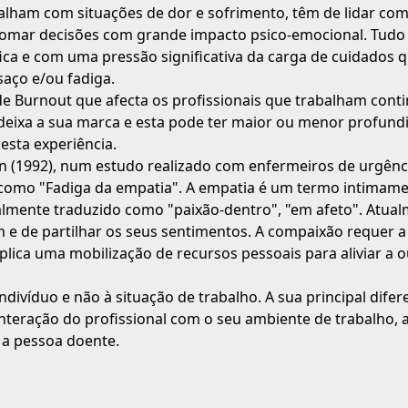
alham com situações de dor e sofrimento, têm de lidar co
omar decisões com grande impacto psico-emocional. Tudo
ica e com uma pressão significativa da carga de cuidados
saço e/ou fadiga.
 de Burnout que afecta os profissionais que trabalham co
 deixa a sua marca e esta pode ter maior ou menor profun
esta experiência.
son (1992), num estudo realizado com enfermeiros de urgênci
como "Fadiga da empatia". A empatia é um termo intimame
almente traduzido como "paixão-dentro", "em afeto". Atual
 e de partilhar os seus sentimentos. A compaixão requer a
mplica uma mobilização de recursos pessoais para aliviar a
ndivíduo e não à situação de trabalho. A sua principal dif
interação do profissional com o seu ambiente de trabalho, 
 a pessoa doente.