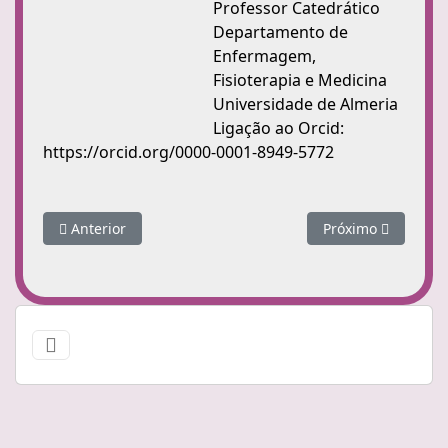
Professor Catedrático
Departamento de
Enfermagem,
Fisioterapia e Medicina
Universidade de Almeria
Ligação ao Orcid:
https://orcid.org/0000-0001-8949-5772
Artigo anterior: Andrea Alcaraz Córdoba
Próximo artigo: J
Anterior
Próximo